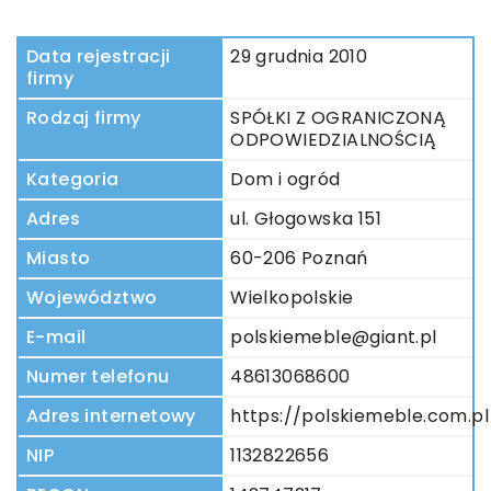
Data rejestracji
29 grudnia 2010
firmy
Rodzaj firmy
SPÓŁKI Z OGRANICZONĄ
ODPOWIEDZIALNOŚCIĄ
Kategoria
Dom i ogród
Adres
ul. Głogowska 151
Miasto
60-206 Poznań
Województwo
Wielkopolskie
E-mail
polskiemeble@giant.pl
Numer telefonu
48613068600
Adres internetowy
https://polskiemeble.com.pl
NIP
1132822656