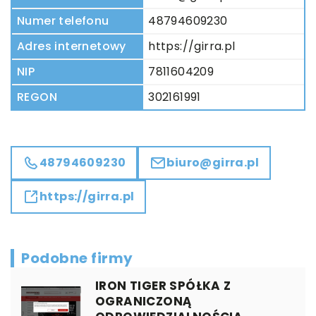
Numer telefonu
48794609230
Adres internetowy
https://girra.pl
NIP
7811604209
REGON
302161991
48794609230
biuro@girra.pl
https://girra.pl
Podobne firmy
IRON TIGER SPÓŁKA Z
OGRANICZONĄ