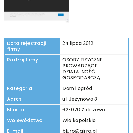
Data rejestracji
24 lipca 2012
firmy
Rodzaj firmy
OSOBY FIZYCZNE
PROWADZĄCE
DZIAŁALNOŚĆ
GOSPODARCZĄ
Kategoria
Dom i ogród
Adres
ul. Jeżynowa 3
Miasto
62-070 Zakrzewo
Województwo
Wielkopolskie
E-mail
biuro@girra.pl