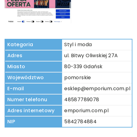
Kategoria
Styl i moda
Adres
ul. Bitwy Oliwskiej 27A
Miasto
80-339 Gdańsk
Województwo
pomorskie
E-mail
esklep@emporium.com.pl
Numer telefonu
48587789078
Adres internetowy
emporium.com.pl
NIP
5842784884