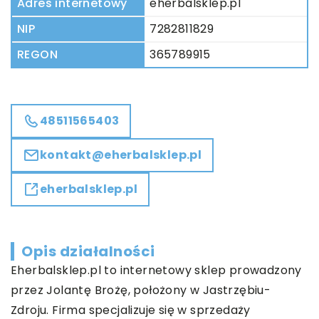
Adres internetowy
eherbalsklep.pl
NIP
7282811829
REGON
365789915
48511565403
kontakt@eherbalsklep.pl
eherbalsklep.pl
Opis działalności
Eherbalsklep.pl to internetowy sklep prowadzony
przez Jolantę Brożę, położony w Jastrzębiu-
Zdroju. Firma specjalizuje się w sprzedaży