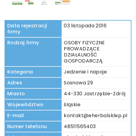
Data rejestracji
03 listopada 2016
firmy
Rodzaj firmy
OSOBY FIZYCZNE
PROWADZĄCE
DZIAŁALNOŚĆ
GOSPODARCZĄ
Kategoria
Jedzenie i napoje
Adres
Sosnowa 29
Miasto
44-330 Jastrzębie-Zdrój
Województwo
śląskie
E-mail
kontakt@eherbalsklep.pl
Numer telefonu
48511565403