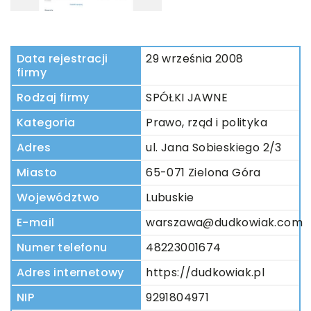
Data rejestracji
29 września 2008
firmy
Rodzaj firmy
SPÓŁKI JAWNE
Kategoria
Prawo, rząd i polityka
Adres
ul. Jana Sobieskiego 2/3
Miasto
65-071 Zielona Góra
Województwo
Lubuskie
E-mail
warszawa@dudkowiak.com
Numer telefonu
48223001674
Adres internetowy
https://dudkowiak.pl
NIP
9291804971