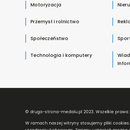
Motoryzacja
Nier
Przemysł i rolnictwo
Rekl
Społeczeństwo
Spor
Technologia i komputery
Wiad
Info
© druga-strona-medalu.pl 2023. Wszelkie prawa 
W ramach naszej witryny stosujemy pliki cookies
urządzeniu końcowym. Zmiany ustawień można 