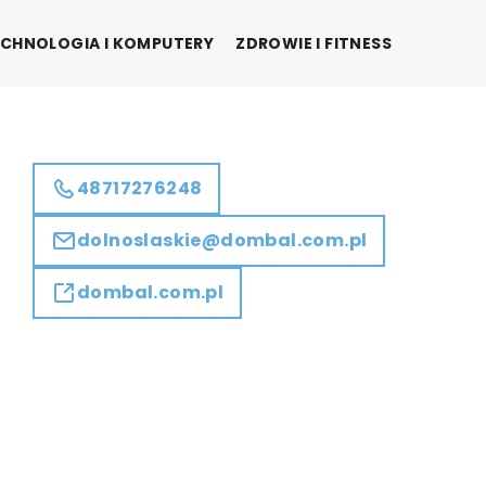
CHNOLOGIA I KOMPUTERY
ZDROWIE I FITNESS
48717276248
dolnoslaskie@dombal.com.pl
dombal.com.pl