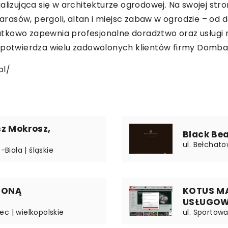
alizująca się w architekturze ogrodowej. Na swojej str
rasów, pergoli, altan i miejsc zabaw w ogrodzie – od
tkowo zapewnia profesjonalne doradztwo oraz usługi m
 potwierdza wielu zadowolonych klientów firmy Dombal S
pl/
z Mokrosz,
Black Be
ul. Bełchato
-Biała | śląskie
ZONĄ
KOTUS M
USŁUGOW
c | wielkopolskie
ul. Sportowa