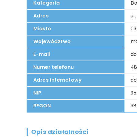
Kategoria
Do
Adres
ul
Miasto
03
Województwo
ma
E-mail
do
Numer telefonu
48
Adres internetowy
do
NIP
95
REGON
38
Opis działalności