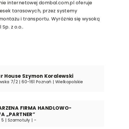
onie internetowej dombal.com.pl oferuje
 desek tarasowych, przez systemy
ontażu i transportu. Wyróżnia się wysoką
p. z o.o..
ar House Szymon Koralewski
wska 7/2 | 60-161 Poznań | Wielkopolskie
ARZENA FIRMA HANDLOWO-
A „PARTNER”
 5 | Szamotuły | -