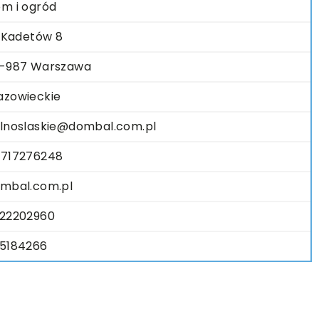
m i ogród
. Kadetów 8
-987 Warszawa
zowieckie
lnoslaskie@dombal.com.pl
717276248
mbal.com.pl
22202960
5184266