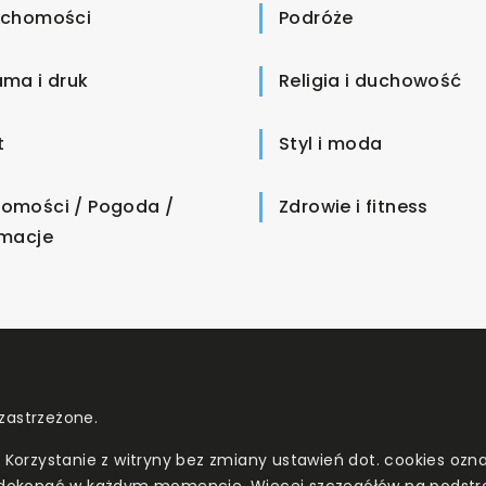
uchomości
Podróże
ama i druk
Religia i duchowość
t
Styl i moda
omości / Pogoda /
Zdrowie i fitness
rmacje
zastrzeżone.
. Korzystanie z witryny bez zmiany ustawień dot. cookies o
dokonać w każdym momencie. Więcej szczegółów na podstr