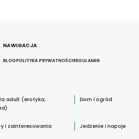
NAWIGACJA
BLOG
POLITYKA PRYWATNOŚCI
REGULAMIN
ża adult (erotyka,
Dom i ogród
rd)
y i zainteresowania
Jedzenie i napoje