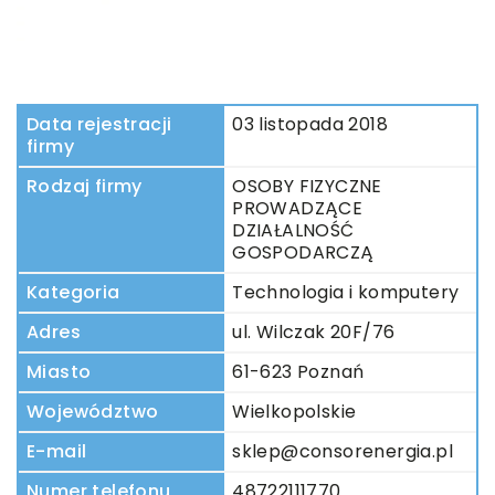
Data rejestracji
03 listopada 2018
firmy
Rodzaj firmy
OSOBY FIZYCZNE
PROWADZĄCE
DZIAŁALNOŚĆ
GOSPODARCZĄ
Kategoria
Technologia i komputery
Adres
ul. Wilczak 20F/76
Miasto
61-623 Poznań
Województwo
Wielkopolskie
E-mail
sklep@consorenergia.pl
Numer telefonu
48722111770