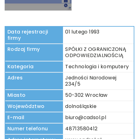
Data rejestracji
01 lutego 1993
firmy
Rodzaj firmy
SPÓŁKI Z OGRANICZONĄ
ODPOWIEDZIALNOŚCIĄ
Kategoria
Technologia i komputery
Adres
Jedności Narodowej
234/5
Miasto
50-302 Wrocław
Województwo
dolnośląskie
E-mail
biuro@cadsol.pl
Numer telefonu
48713580412