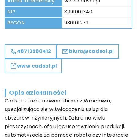
Adres internetowy
www.cadsol.pl
NIP
8991001340
REGON
930101273
48713580412
biuro@cadsol.pl
www.cadsol.pl
Opis działalności
Cadsol
to renomowana firma z Wrocławia,
specjalizująca się w świadczeniu usług dla
obszarów inżynieryjnych. Działa na wielu
płaszczyznach, oferując usprawnienie produkcji,
automatyzację za pomocą robota czy integrację