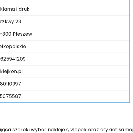
klama i druk
rzkwy 23
-300 Pleszew
elkopolskie
625941209
klejkon.pl
80110997
5075587
ująca szeroki wybór naklejek, vlepek oraz etykiet sam