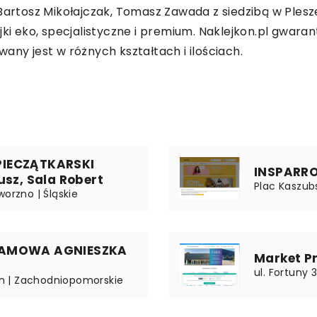
Bartosz Mikołajczak, Tomasz Zawada z siedzibą w Plesz
jki eko, specjalistyczne i premium. Naklejkon.pl gwar
any jest w różnych kształtach i ilościach.
PIECZĄTKARSKI
INSPARR
usz, Sala Robert
Plac Kaszubs
worzno | Śląskie
LAMOWA AGNIESZKA
Market Pri
ul. Fortuny 
cin | Zachodniopomorskie