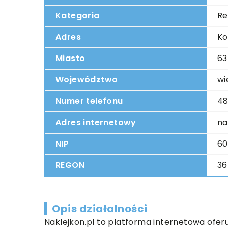
Kategoria
Re
Adres
Ko
Miasto
63
Województwo
wi
Numer telefonu
48
Adres internetowy
na
NIP
60
REGON
36
Opis działalności
Naklejkon.pl to platforma internetowa ofer