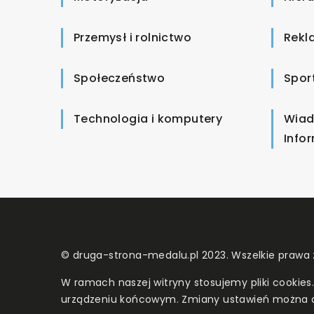
Przemysł i rolnictwo
Rekl
Społeczeństwo
Spor
Technologia i komputery
Wiad
Info
© druga-strona-medalu.pl 2023. Wszelkie prawa 
W ramach naszej witryny stosujemy pliki cookies
urządzeniu końcowym. Zmiany ustawień można 