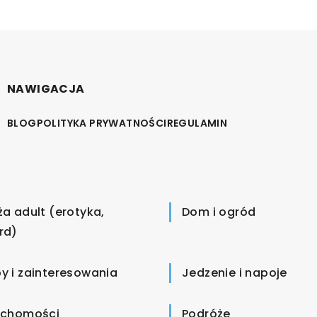
NAWIGACJA
BLOG
POLITYKA PRYWATNOŚCI
REGULAMIN
ża adult (erotyka,
Dom i ogród
rd)
y i zainteresowania
Jedzenie i napoje
uchomości
Podróże