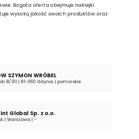
ewie. Bogata oferta obejmuje naklejki
antuje wysoką jakość swoich produktów oraz
OW SZYMON WRÓBEL
ki 8/311 | 81-350 Gdynia | pomorskie
nt Global Sp. z o.o.
3A | Warszawa | -