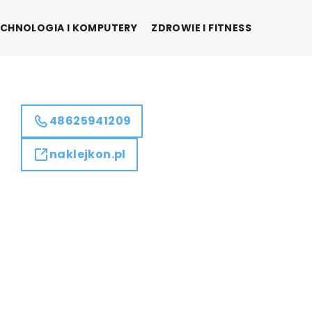
CHNOLOGIA I KOMPUTERY
ZDROWIE I FITNESS
48625941209
naklejkon.pl