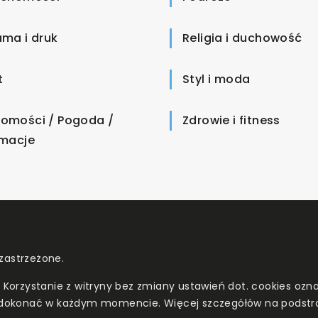
ama i druk
Religia i duchowość
t
Styl i moda
omości / Pogoda /
Zdrowie i fitness
rmacje
zastrzeżone.
. Korzystanie z witryny bez zmiany ustawień dot. cookies o
dokonać w każdym momencie. Więcej szczegółów na podstr