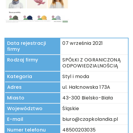
Data rejestracji
07 września 2021
firmy
Rodzaj firmy
SPÓŁKI Z OGRANICZONĄ
ODPOWIEDZIALNOŚCIĄ
Kategoria
Styl i moda
Adres
ul. Hałcnowska 173A
Miasto
43-300 Bielsko-Biała
Województwo
Śląskie
E-mail
biuro@czapkolandia.pl
Numer telefonu
48500203035