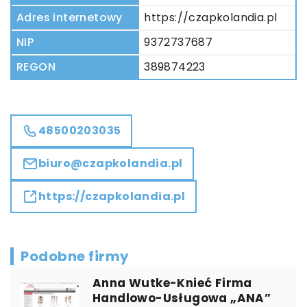
Adres internetowy
https://czapkolandia.pl
NIP
9372737687
REGON
389874223
48500203035
biuro@czapkolandia.pl
https://czapkolandia.pl
Podobne firmy
Anna Wutke-Knieć Firma
Handlowo-Usługowa „ANA”