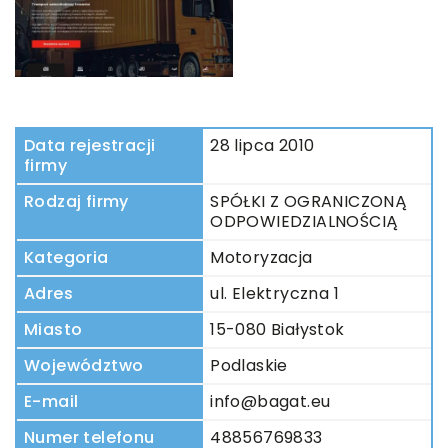
Data rejestracji
28 lipca 2010
firmy
Rodzaj firmy
SPÓŁKI Z OGRANICZONĄ
ODPOWIEDZIALNOŚCIĄ
Kategoria
Motoryzacja
Adres
ul. Elektryczna 1
Miasto
15-080 Białystok
Województwo
Podlaskie
E-mail
info@bagat.eu
Numer telefonu
48856769833