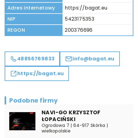
Adres internetowy
https://bagat.eu
NIP
5423175353
REGON
200376696
48856769833
info@bagat.eu
https://bagat.eu
Podobne firmy
NAVI-GO KRZYSZTOF
ŁOPACIŃSKI
Ogrodowa 7 | 64-917 Skórka |
wielkopolskie