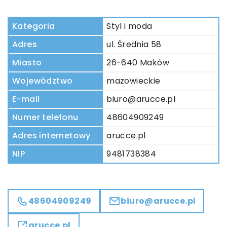
Kategoria
Styl i moda
Adres
ul. Średnia 58
Miasto
26-640 Maków
Województwo
mazowieckie
E-mail
biuro@arucce.pl
Numer telefonu
48604909249
Adres internetowy
arucce.pl
NIP
9481738384
48604909249
biuro@arucce.pl
arucce.pl