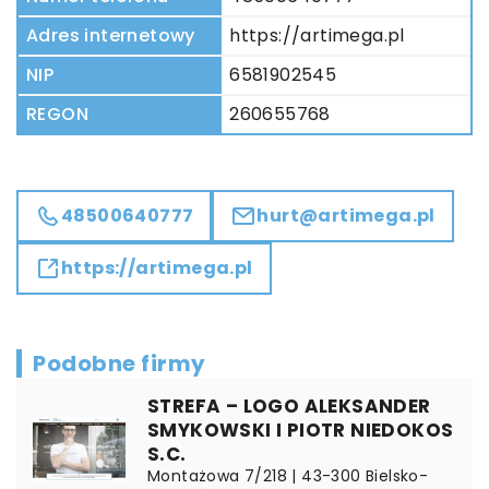
Adres internetowy
https://artimega.pl
NIP
6581902545
REGON
260655768
48500640777
hurt@artimega.pl
https://artimega.pl
Podobne firmy
STREFA – LOGO ALEKSANDER
SMYKOWSKI I PIOTR NIEDOKOS
S.C.
Montażowa 7/218 | 43-300 Bielsko-