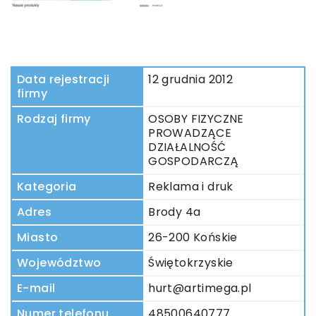
Data rejestracji
12 grudnia 2012
firmy
Rodzaj firmy
OSOBY FIZYCZNE
PROWADZĄCE
DZIAŁALNOŚĆ
GOSPODARCZĄ
Kategoria
Reklama i druk
Adres
Brody 4a
Miasto
26-200 Końskie
Województwo
Świętokrzyskie
E-mail
hurt@artimega.pl
Numer telefonu
48500640777