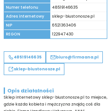
Numer telefonu
48519146635
Adres internetowy
sklep-biustonosze.pl
NIP
6521363406
REGON
122947430
48519146635
biuro@firmaana.pl
sklep-biustonosze.pl
Opis działalności
Sklep internetowy sklep-biustonosze.pl to miejsce,
gdzie każda kobieta i mężczyzna znajdą coś dla