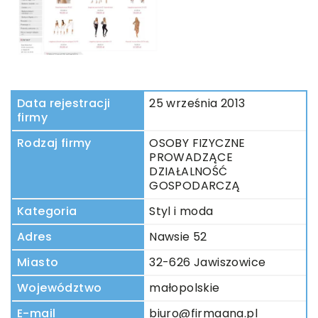
Data rejestracji
25 września 2013
firmy
Rodzaj firmy
OSOBY FIZYCZNE
PROWADZĄCE
DZIAŁALNOŚĆ
GOSPODARCZĄ
Kategoria
Styl i moda
Adres
Nawsie 52
Miasto
32-626 Jawiszowice
Województwo
małopolskie
E-mail
biuro@firmaana.pl