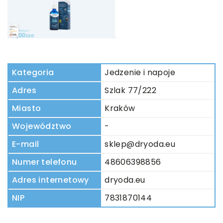
Kategoria
Jedzenie i napoje
Adres
Szlak 77/222
Miasto
Kraków
Województwo
-
E-mail
sklep@dryoda.eu
Numer telefonu
48606398856
Adres internetowy
dryoda.eu
NIP
7831870144