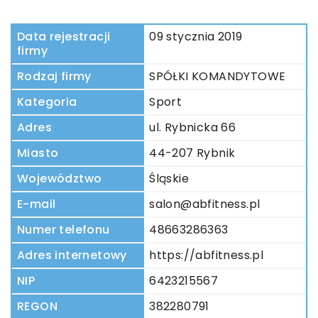
Data rejestracji
09 stycznia 2019
firmy
Rodzaj firmy
SPÓŁKI KOMANDYTOWE
Kategoria
Sport
Adres
ul. Rybnicka 66
Miasto
44-207 Rybnik
Województwo
Śląskie
E-mail
salon@abfitness.pl
Numer telefonu
48663286363
Adres internetowy
https://abfitness.pl
NIP
6423215567
REGON
382280791