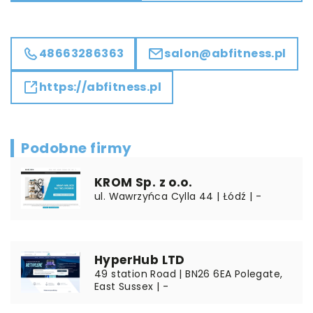
48663286363
salon@abfitness.pl
https://abfitness.pl
Podobne firmy
KROM Sp. z o.o.
ul. Wawrzyńca Cylla 44 | Łódź | -
HyperHub LTD
49 station Road | BN26 6EA Polegate,
East Sussex | -